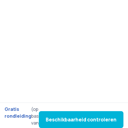
Gratis
(op
rondleiding
basis
Beschikbaarheid controleren
van