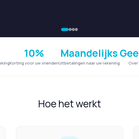
10%
Maandelijks
Gee
eking
Korting voor uw vrienden
Uitbetalingen naar uw rekening
Over
Hoe het werkt