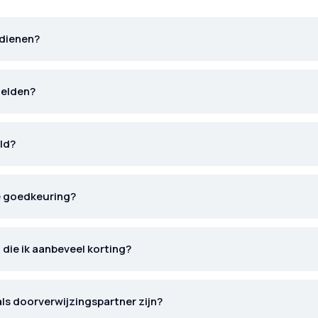
rdienen?
melden?
ld?
e goedkeuring?
 die ik aanbeveel korting?
als doorverwijzingspartner zijn?