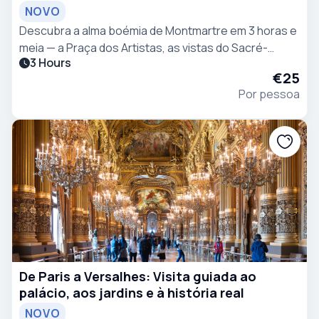
Coração
NOVO
Descubra a alma boémia de Montmartre em 3 horas e
meia — a Praça dos Artistas, as vistas do Sacré-
3 Hours
Cœur, a La Maison Rose, a vinha, o café Amélie e o
€25
Moulin Rouge.
Por pessoa
De Paris a Versalhes: Visita guiada ao
palácio, aos jardins e à história real
NOVO