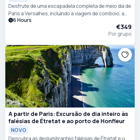
Desfrute de uma escapadela completa de meio dia de
Paris a Versalhes, incluindo a viagem de comboio, a
6 Hours
entrada no palácio, a Galeria dos Espelhos, os
€349
aposentos reais, os jardins e o Grande Canal.
Por grupo
A partir de Paris: Excursão de dia inteiro às
falésias de Étretat e ao porto de Honfleur
NOVO
Descubra as deslumbrantes falésias de Étretat e o