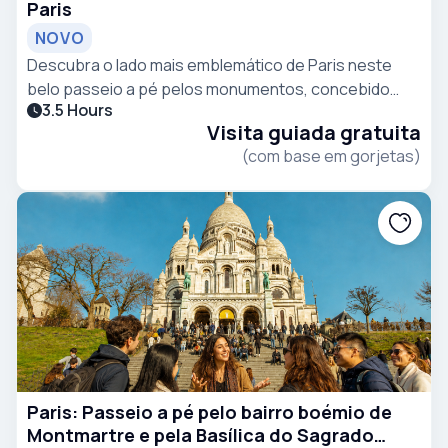
Paris
NOVO
Descubra o lado mais emblemático de Paris neste
belo passeio a pé pelos monumentos, concebido
3.5 Hours
para viajantes que desejam desfrutar da elegância,
Visita guiada gratuita
da história e das vistas inesquecíveis da capital
(com base em gorjetas)
francesa
Paris: Passeio a pé pelo bairro boémio de
Montmartre e pela Basílica do Sagrado