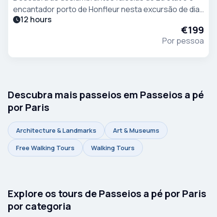
encantador porto de Honfleur nesta excursão de dia
12 hours
inteiro a partir de Paris, que inclui uma viagem num
€199
confortável autocarro VIP.
Por pessoa
Descubra mais passeios em Passeios a pé
por Paris
Architecture & Landmarks
Art & Museums
Free Walking Tours
Walking Tours
Explore os tours de Passeios a pé por Paris
por categoria