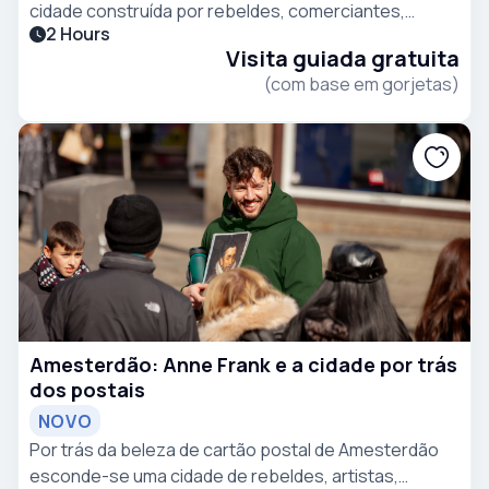
cidade construída por rebeldes, comerciantes,
2 Hours
artistas e forasteiros. Descubra as histórias e os
Visita guiada gratuita
segredos que a maioria dos visitantes nunca chega a
(com base em gorjetas)
conhecer.
Amesterdão: Anne Frank e a cidade por trás
dos postais
NOVO
Por trás da beleza de cartão postal de Amesterdão
esconde-se uma cidade de rebeldes, artistas,