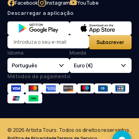
Facebook
Instagram
YouTube
Descarregar a aplicação
Subscrever
Idioma
Moeda
Português
Euro (€)
Métodos de pagamento
© 2026 Artista Tours. Todos os direitos reservados.
Política de Privacidade
Termos de Serviço