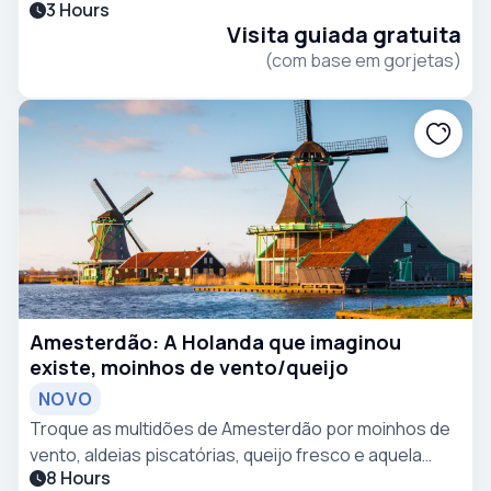
3 Hours
histórias ocultas, ruas boémias e forasteiros que
Visita guiada gratuita
mudaram a Europa para sempre.
(com base em gorjetas)
Amesterdão: A Holanda que imaginou
existe, moinhos de vento/queijo
NOVO
Troque as multidões de Amesterdão por moinhos de
vento, aldeias piscatórias, queijo fresco e aquela
8 Hours
Holanda de cartão postal que a maioria dos viajantes