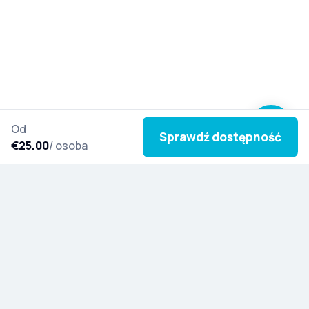
Od
Sprawdź dostępność
€25.00
/ osoba
Zapisz się do naszego newslettera i czerp
inspirację z nowych wycieczek, kulturalnych historii
i specjalnych aktualizacji z całego świata.