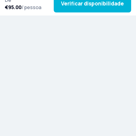
Verificar disponibilidade
€95.00
/ pessoa
Subscreva a nossa newsletter para se inspirar com
novas excursões, histórias culturais e novidades
de todo o mundo.
Descubra a Artista
Blog
Indique e ganhe
Ajuda e Informações
Contacto