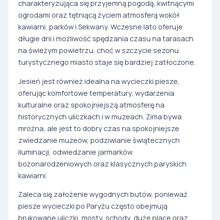
charakteryzująca się przyjemną pogodą, kwitnącymi
ogrodami oraz tętniącą życiem atmosferą wokół
kawiarni, parków i Sekwany. Wczesne lato oferuje
długie dni i możliwość spędzania czasu na tarasach
na świeżym powietrzu, choć w szczycie sezonu
turystycznego miasto staje się bardziej zatłoczone.
Jesień jest również idealna na wycieczki piesze,
oferując komfortowe temperatury, wydarzenia
kulturalne oraz spokojniejszą atmosferę na
historycznych uliczkach i w muzeach. Zima bywa
mroźna, ale jest to dobry czas na spokojniejsze
zwiedzanie muzeów, podziwianie świątecznych
iluminacji, odwiedzanie jarmarków
bożonarodzeniowych oraz klasycznych paryskich
kawiarni.
Zaleca się założenie wygodnych butów, ponieważ
piesze wycieczki po Paryżu często obejmują
brukowane uliczki, mosty, schody, duże place oraz