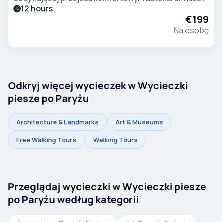
12 hours
VIP, będą Państwo mieli okazję podziwiać
€199
zachwycające klify w Étretat oraz uroczy port w
Na osobę
Honfleur.
Odkryj więcej wycieczek w Wycieczki
piesze po Paryżu
Architecture & Landmarks
Art & Museums
Free Walking Tours
Walking Tours
Przeglądaj wycieczki w Wycieczki piesze
po Paryżu według kategorii