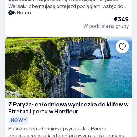
Wersalu, obejmującą przejazd pociągiem, wstęp do
6 Hours
pałacu, zwiedzanie Sali Lustrzanej, apartamentów
€349
królewskich, ogrodów oraz Wielkiego Kanału.
W podziale na grupy
Z Paryża: całodniowa wycieczka do klifów w
Étretat i portu w Honfleur
NOWY
Podczas tej całodniowej wycieczki z Paryża,
obejmującej przejazd komfortowym autokarem klasy