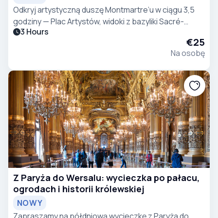
Odkryj artystyczną duszę Montmartre’u w ciągu 3,5
godziny — Plac Artystów, widoki z bazyliki Sacré-
3 Hours
Cœur, La Maison Rose, winnica, kawiarnia z filmu
€25
„Amelia” oraz Moulin Rouge.
Na osobę
Z Paryża do Wersalu: wycieczka po pałacu,
ogrodach i historii królewskiej
NOWY
Zapraszamy na półdniową wycieczkę z Paryża do