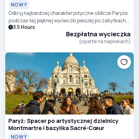
NOWY
Odkryj najbardziej charakterystyczne oblicze Paryża
podczas tej pięknej wycieczki pieszej po zabytkach,
3.5 Hours
przygotowanej z myślą o turystach pragnących
Bezpłatna wycieczka
doświadczyć elegancji, historii i niezapomnianych
(oparte na napiwkach)
widoków stolicy Francji
Paryż: Spacer po artystycznej dzielnicy
Montmartre i bazylika Sacré-Cœur
NOWY