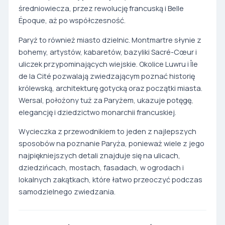
średniowiecza, przez rewolucję francuską i Belle
Époque, aż po współczesność.
Paryż to również miasto dzielnic. Montmartre słynie z
bohemy, artystów, kabaretów, bazyliki Sacré-Cœur i
uliczek przypominających wiejskie. Okolice Luwru i Île
de la Cité pozwalają zwiedzającym poznać historię
królewską, architekturę gotycką oraz początki miasta.
Wersal, położony tuż za Paryżem, ukazuje potęgę,
elegancję i dziedzictwo monarchii francuskiej.
Wycieczka z przewodnikiem to jeden z najlepszych
sposobów na poznanie Paryża, ponieważ wiele z jego
najpiękniejszych detali znajduje się na ulicach,
dziedzińcach, mostach, fasadach, w ogrodach i
lokalnych zakątkach, które łatwo przeoczyć podczas
samodzielnego zwiedzania.