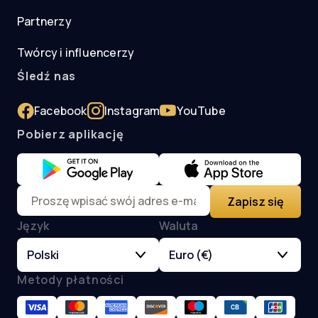
Partnerzy
Twórcy i influencerzy
Śledź nas
Facebook
Instagram
YouTube
Pobierz aplikację
Zapisz się
Język
Waluta
Polski
Euro (€)
Metody płatności