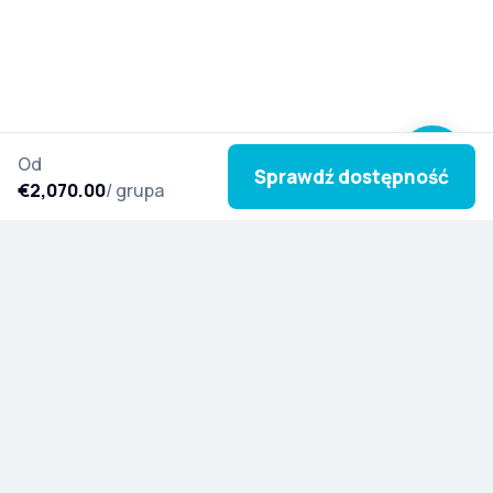
Od
Sprawdź dostępność
€2,070.00
/ grupa
Zapisz się do naszego newslettera i czerp
inspirację z nowych wycieczek, kulturalnych historii
i specjalnych aktualizacji z całego świata.
Poznaj Artistę