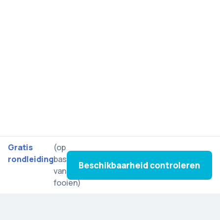
Gratis
(op
rondleiding
basis
Beschikbaarheid controleren
van
fooien)