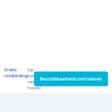
Gratis
(op
rondleiding
basis
Beschikbaarheid controleren
van
fooien)