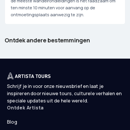
de meeste wandelrondleidingen is het raadzaam om
ten minste 10 minuten voor aanvang op de
ontmoetingsplaats aanwezig te zijn.
Barcelona
Tenerife
Ontdek andere bestemmingen
Spain
Spain
Schrijf je in voor onze nieuwsbrief en laat je
inspireren door nieuwe tours, culturele verhalen en
speciale updates uit de hele wereld.
Ontdek Artista
Blog