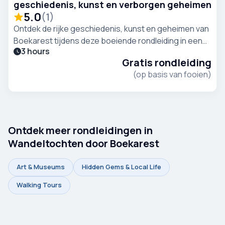
geschiedenis, kunst en verborgen geheimen
5.0
(
1
)
Ontdek de rijke geschiedenis, kunst en geheimen van
Boekarest tijdens deze boeiende rondleiding in een
3 hours
kleine groep onder leiding van een lokale gids.
Gratis rondleiding
(op basis van fooien)
Ontdek meer rondleidingen in
Wandeltochten door Boekarest
Art & Museums
Hidden Gems & Local Life
Walking Tours