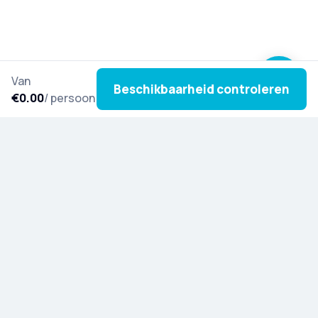
Van
Beschikbaarheid controleren
€0.00
/ persoon
Schrijf je in voor onze nieuwsbrief en laat je
inspireren door nieuwe tours, culturele verhalen en
speciale updates uit de hele wereld.
Ontdek Artista
Blog