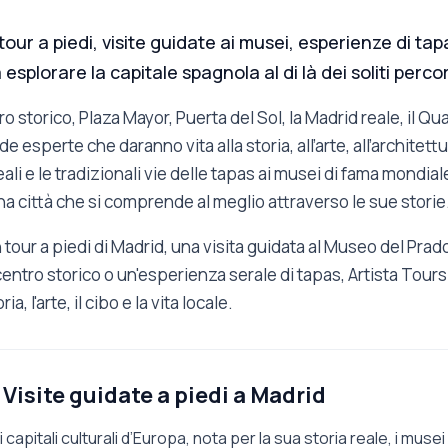
ur a piedi, visite guidate ai musei, esperienze di tapas
esplorare la capitale spagnola al di là dei soliti percors
o storico, Plaza Mayor, Puerta del Sol, la Madrid reale, il Qua
de esperte che daranno vita alla storia, all’arte, all’architettu
eali e le tradizionali vie delle tapas ai musei di fama mondiale
na città che si comprende al meglio attraverso le sue storie
tour a piedi di Madrid, una visita guidata al Museo del Prado
 centro storico o un'esperienza serale di tapas, Artista Tours 
a, l'arte, il cibo e la vita locale.
Visite guidate a piedi a Madrid
capitali culturali d’Europa, nota per la sua storia reale, i musei d