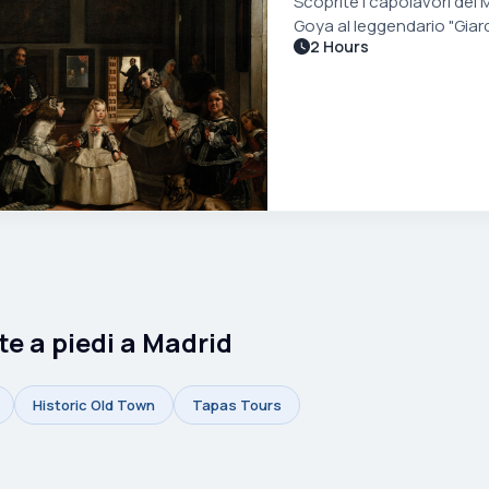
Scoprite i capolavori del
Goya al leggendario "Giard
2 Hours
ate a piedi a Madrid
Historic Old Town
Tapas Tours