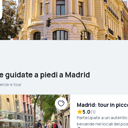
te guidate a piedi a Madrid
enze e tour
Madrid: tour in pic
5.0
(
1
)
Partecipate a un autentico
bevande nei locali del p