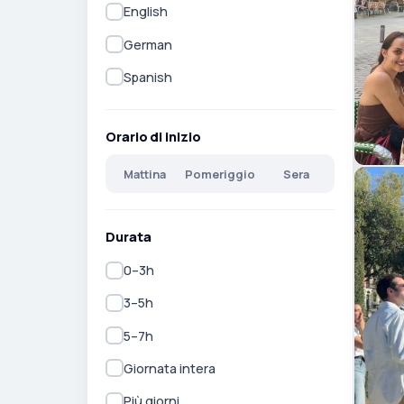
English
German
Spanish
Orario di inizio
Mattina
Pomeriggio
Sera
Durata
0–3h
3–5h
5–7h
Giornata intera
Più giorni