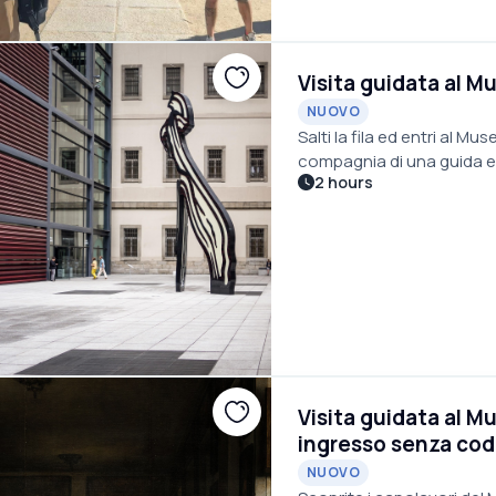
Visita guidata al M
NUOVO
Salti la fila ed entri al M
compagnia di una guida e
2 hours
più significative della Spa
Visita guidata al M
ingresso senza co
NUOVO