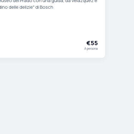
 Museo del Prado con una guida, da Velázquez e
ino delle delizie" di Bosch
€55
A persona