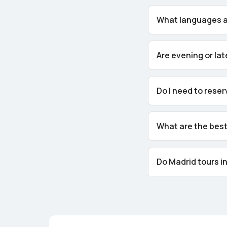
What languages ar
Are evening or lat
Do I need to rese
What are the best
Do Madrid tours i