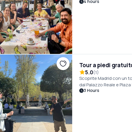
4 hours
luogo.
Tour a piedi gratuit
5.0
(
1
)
Scoprite Madrid con un tou
dal Palazzo Reale e Plaza
3 Hours
le leggende locali.