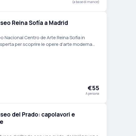
(a base di mance)
useo Reina Sofía a Madrid
useo Nacional Centro de Arte Reina Sofía in
sperta per scoprire le opere d’arte moderna
gna, da *Guernica* di Picasso a Dalí.
€55
A persona
useo del Prado: capolavori e
de