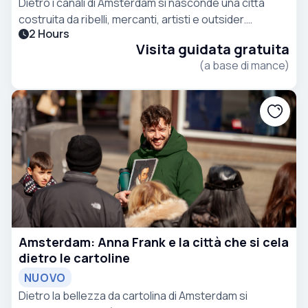
Dietro i canali di Amsterdam si nasconde una città
costruita da ribelli, mercanti, artisti e outsider.
2 Hours
Scoprite le storie e i segreti che la maggior parte dei
Visita guidata gratuita
visitatori non viene mai a conoscere.
(a base di mance)
Amsterdam: Anna Frank e la città che si cela
dietro le cartoline
NUOVO
Dietro la bellezza da cartolina di Amsterdam si