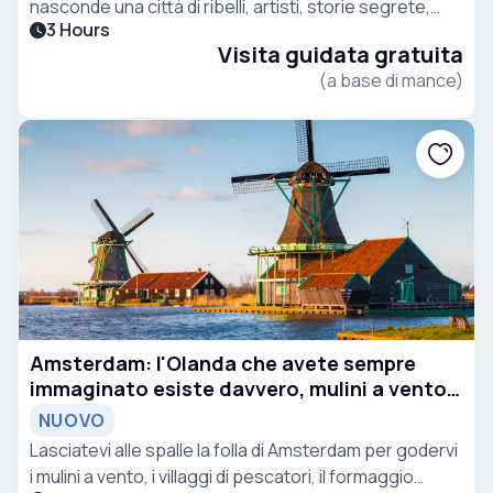
nasconde una città di ribelli, artisti, storie segrete,
3 Hours
strade bohémien e outsider che hanno cambiato per
Visita guidata gratuita
sempre l’Europa.
(a base di mance)
Amsterdam: l'Olanda che avete sempre
immaginato esiste davvero, mulini a vento e
formaggio
NUOVO
Lasciatevi alle spalle la folla di Amsterdam per godervi
i mulini a vento, i villaggi di pescatori, il formaggio