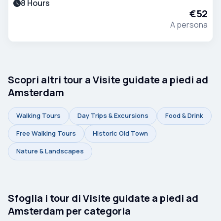
8 Hours
fresco e quell’Olanda da cartolina che la maggior
€52
parte dei viaggiatori immagina solo esista.
A persona
Scopri altri tour a Visite guidate a piedi ad
Amsterdam
Walking Tours
Day Trips & Excursions
Food & Drink
Free Walking Tours
Historic Old Town
Nature & Landscapes
Sfoglia i tour di Visite guidate a piedi ad
Amsterdam per categoria