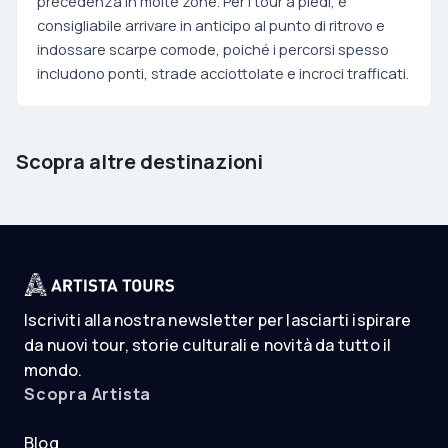
precedenza in molte zone. Per i tour a piedi, è
consigliabile arrivare in anticipo al punto di ritrovo e
indossare scarpe comode, poiché i percorsi spesso
includono ponti, strade acciottolate e incroci trafficati.
Barcelona
Tenerife
Scopra altre destinazioni
Spain
Spain
Iscriviti alla nostra newsletter per lasciarti ispirare
da nuovi tour, storie culturali e novità da tutto il
mondo.
Scopra Artista
Blog