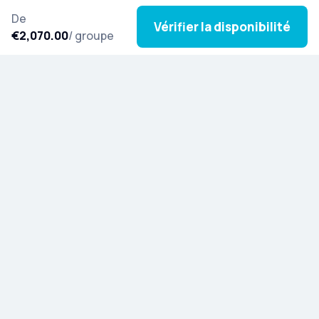
De
Vérifier la disponibilité
€2,070.00
/ groupe
Inscrivez-vous à notre newsletter pour vous laisser
inspirer par de nouvelles excursions, des histoires
culturelles et des actualités du monde entier.
Découvrez Artista
Blog
Parrainez et gagnez
Aide et informations