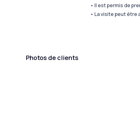
•
Il est permis de pr
•
La visite peut êtr
Photos de clients