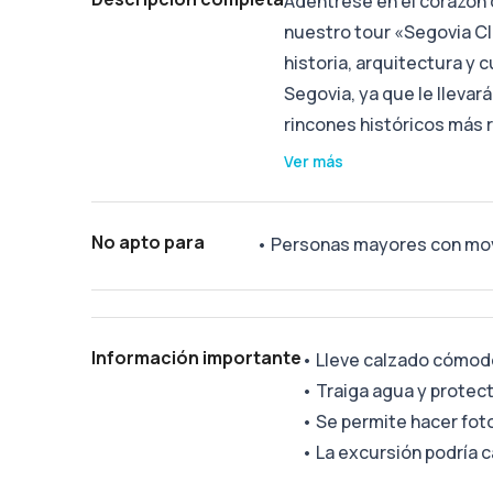
Adéntrese en el corazón 
nuestro tour «Segovia Clá
historia, arquitectura y c
Segovia, ya que le llev
rincones históricos más
Ver más
No apto para
•
Personas mayores con mov
Información importante
•
Lleve calzado cómod
•
Traiga agua y protect
•
Se permite hacer fot
•
La excursión podría 