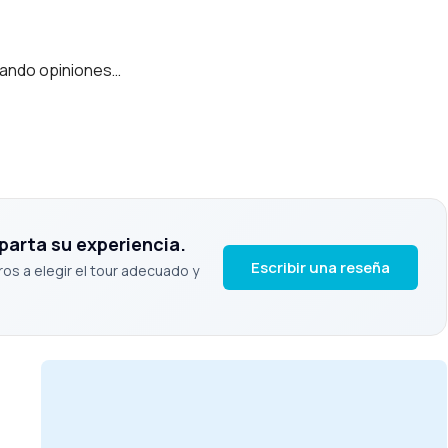
ando opiniones…
parta su experiencia.
Escribir una reseña
ros a elegir el tour adecuado y