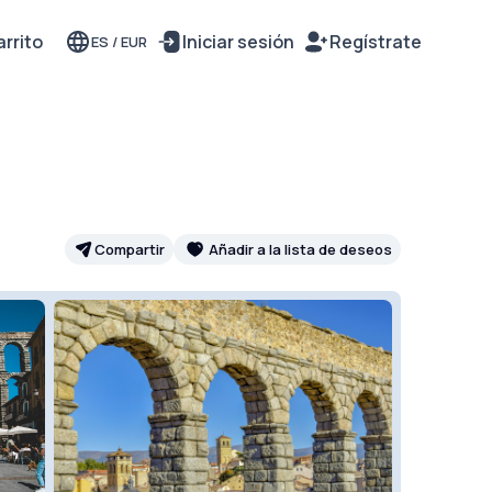
rrito
Iniciar sesión
Regístrate
ES
/
EUR
Compartir
Añadir a la lista de deseos