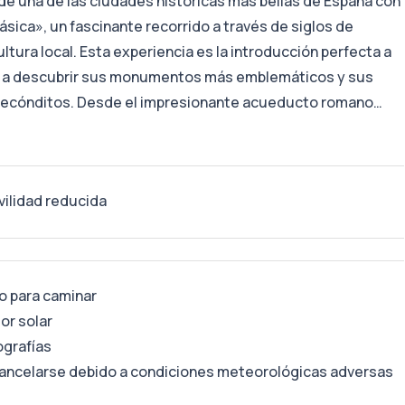
de una de las ciudades históricas más bellas de España con
sica», un fascinante recorrido a través de siglos de
ultura local. Esta experiencia es la introducción perfecta a
ará a descubrir sus monumentos más emblemáticos y sus
 recónditos. Desde el impresionante acueducto romano…
ilidad reducida
o para caminar
or solar
ografías
cancelarse debido a condiciones meteorológicas adversas