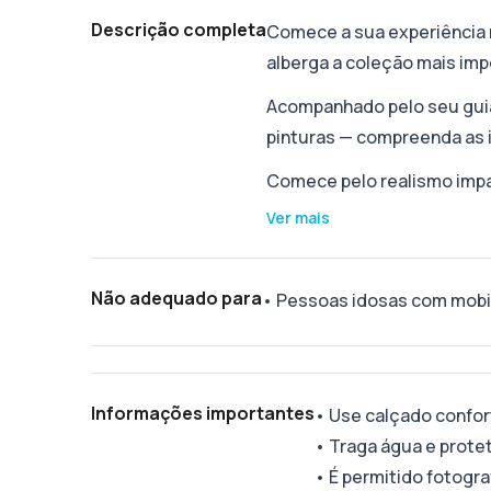
Descrição completa
Comece a sua experiência n
alberga a coleção mais im
Acompanhado pelo seu guia
pinturas — compreenda as i
Comece pelo realismo impac
Ver mais
Não adequado para
•
Pessoas idosas com mobi
Informações importantes
•
Use calçado confor
•
Traga água e protet
•
É permitido fotogra