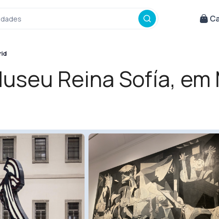
Ca
vidades
rid
Museu Reina Sofía, em