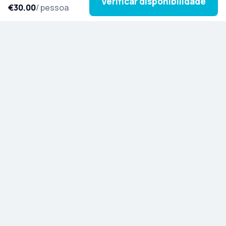
Verificar disponibilidade
€30.00
/ pessoa
Subscreva a nossa newsletter para se inspirar com
novas excursões, histórias culturais e novidades
de todo o mundo.
Descubra a Artista
Blog
Indique e ganhe
Ajuda e Informações
Contacto