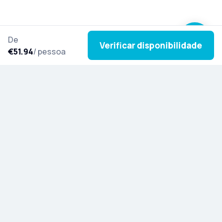
De
Verificar disponibilidade
€51.94
/ pessoa
Subscreva a nossa newsletter para se inspirar com
novas excursões, histórias culturais e novidades
de todo o mundo.
Descubra a Artista
Blog