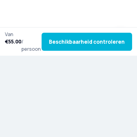
Van
Beschikbaarheid controleren
€55.00
/
persoon
Schrijf je in voor onze nieuwsbrief en laat je
inspireren door nieuwe tours, culturele verhalen en
speciale updates uit de hele wereld.
Ontdek Artista