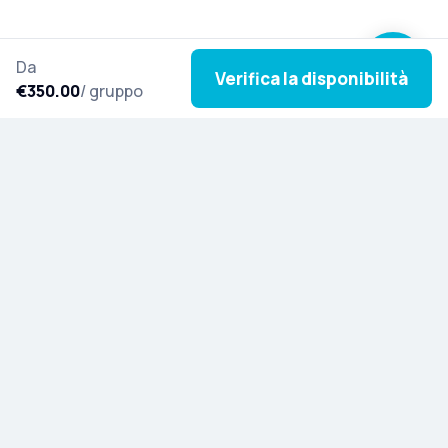
Da
Verifica la disponibilità
€350.00
/ gruppo
Iscriviti alla nostra newsletter per lasciarti ispirare
da nuovi tour, storie culturali e novità da tutto il
mondo.
Scopra Artista
Blog
Invita e guadagna