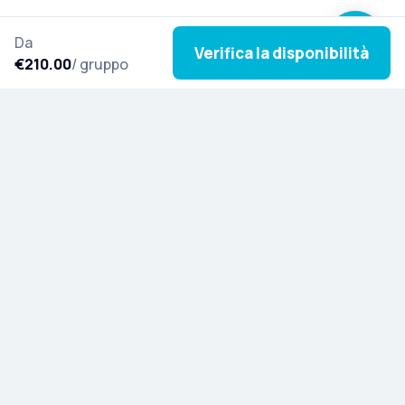
Da
Verifica la disponibilità
€210.00
/ gruppo
Iscriviti alla nostra newsletter per lasciarti ispirare
da nuovi tour, storie culturali e novità da tutto il
mondo.
Scopra Artista
Blog
Invita e guadagna