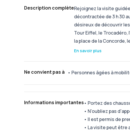
Description complète
Rejoignez la visite guidé
décontractée de 3 h 30 a
désireux de découvrir les
Tour Eiffel, le Trocadéro,
la place de la Concorde, l
En savoir plus
Ne convient pas à
•
Personnes âgées à mobilit
Informations importantes
•
Portez des chauss
•
N'oubliez pas d'app
•
Il est permis de pr
•
La visite peut êtr