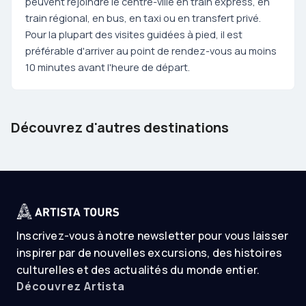
peuvent rejoindre le centre-ville en train express, en
train régional, en bus, en taxi ou en transfert privé.
Pour la plupart des visites guidées à pied, il est
préférable d'arriver au point de rendez-vous au moins
10 minutes avant l'heure de départ.
Barcelona
Tenerife
Découvrez d'autres destinations
Spain
Spain
Inscrivez-vous à notre newsletter pour vous laisser
inspirer par de nouvelles excursions, des histoires
culturelles et des actualités du monde entier.
Découvrez Artista