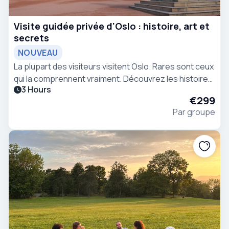
Visite guidée privée d'Oslo : histoire, art et
secrets
NOUVEAU
La plupart des visiteurs visitent Oslo. Rares sont ceux
qui la comprennent vraiment. Découvrez les histoires
3 Hours
cachées, la force tranquille et l'identité moderne de la
€299
capitale norvégienne lors d'une balade
Par groupe
cinématographique privée en compagnie de votre
propre guide local.