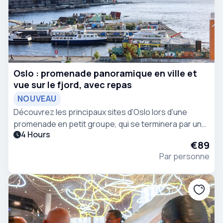
Oslo : promenade panoramique en ville et
vue sur le fjord, avec repas
NOUVEAU
Découvrez les principaux sites d'Oslo lors d'une
promenade en petit groupe, qui se terminera par une
4 Hours
vue imprenable sur le fjord et un dîner dans une
€89
ambiance détendue.
Par personne