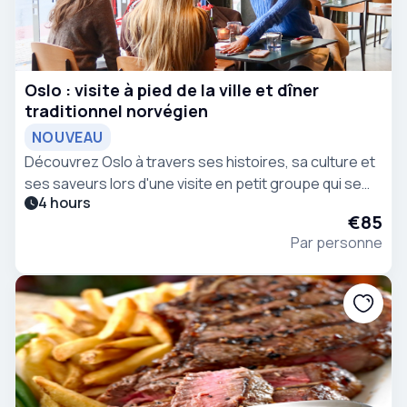
Oslo : visite à pied de la ville et dîner
traditionnel norvégien
NOUVEAU
Découvrez Oslo à travers ses histoires, sa culture et
ses saveurs lors d'une visite en petit groupe qui se
4 hours
termine par un dîner traditionnel norvégien dans un
€85
cadre local.
Par personne