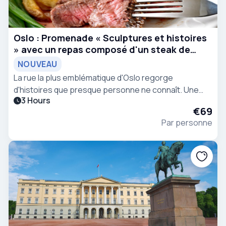
Oslo : Promenade « Sculptures et histoires
» avec un repas composé d'un steak de
qualité supérieure
NOUVEAU
La rue la plus emblématique d'Oslo regorge
d'histoires que presque personne ne connaît. Une
3 Hours
promenade guidée en groupe à travers les
€69
boulevards royaux et les sculptures tombées dans
Par personne
l'oubli, qui se termine par un steak New York strip.