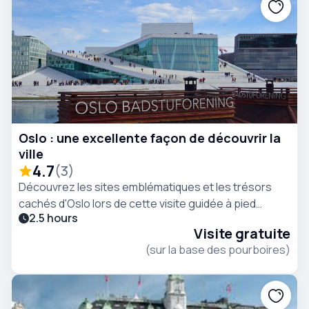
Oslo : une excellente façon de découvrir la
ville
4.7
(
3
)
Découvrez les sites emblématiques et les trésors
cachés d'Oslo lors de cette visite guidée à pied
2.5 hours
captivante, riche en histoire et en anecdotes locales.
Visite gratuite
(sur la base des pourboires)