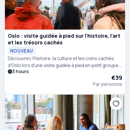
Oslo : visite guidée à pied sur l'histoire, l'art
et les trésors cachés
NOUVEAU
Découvrez l'histoire, la culture et les coins cachés
d'Oslo lors d'une visite guidée à pied en petit groupe.
3 hours
Explorez des sites emblématiques, des points de vue
€39
panoramiques et des anecdotes locales qui donnent
Par personne
vie à la ville.