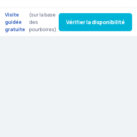
Visite
(sur la base
Vérifier la disponibilité
guidée
des
gratuite
pourboires)
Inscrivez-vous à notre newsletter pour vous laisser
inspirer par de nouvelles excursions, des histoires
culturelles et des actualités du monde entier.
Découvrez Artista
Blog
Parrainez et gagnez