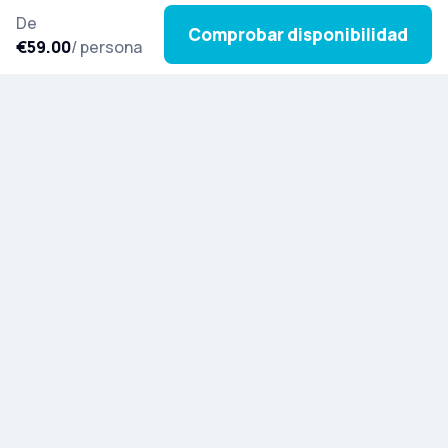
De
Comprobar disponibilidad
€59.00
/ persona
Suscríbete a nuestro boletín y déjate inspirar por
nuevas excursiones, historias culturales y
novedades especiales de todo el mundo.
Descubra Artista
Blog
Recomiende y gane
Ayuda e información