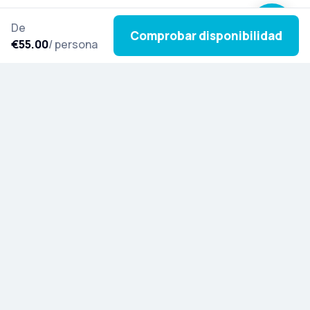
De
Comprobar disponibilidad
€55.00
/ persona
Suscríbete a nuestro boletín y déjate inspirar por
nuevas excursiones, historias culturales y
novedades especiales de todo el mundo.
Descubra Artista
Blog
Recomiende y gane
Ayuda e información