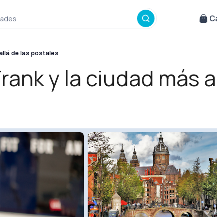
Ca
idades
llá de las postales
ank y la ciudad más al