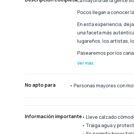
La mayoría de la gente v
Pocos llegan a conocer l
En esta experiencia, dej
una faceta más auténtic
lugareños, los artistas, l
Pasearemos por los canal
Ver más
No apto para
•
Personas mayores con mov
Información importante
•
Lleve calzado cómod
•
Traiga agua y protect
•
Se permite hacer fot