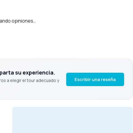
ando opiniones…
parta su experiencia.
Escribir una reseña
ros a elegir el tour adecuado y