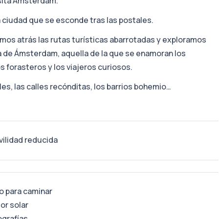
isita Ámsterdam.
a ciudad que se esconde tras las postales.
amos atrás las rutas turísticas abarrotadas y exploramos
a de Ámsterdam, aquella de la que se enamoran los
os forasteros y los viajeros curiosos.
es, las calles recónditas, los barrios bohemio…
ilidad reducida
o para caminar
or solar
ografías