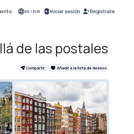
rrito
Iniciar sesión
Regístrate
ES
/
EUR
lá de las postales
Compartir
Añadir a la lista de deseos