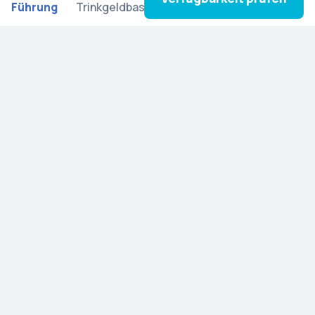
Führung
Trinkgeldbasis)
Abonniere unseren Newsletter und lass dich von
neuen Touren, kulturellen Geschichten und
besonderen Updates aus aller Welt inspirieren.
Entdecken Sie Artista
Blog
Empfehlen und Prämien sammeln
Hilfe & Informationen
Kontakt